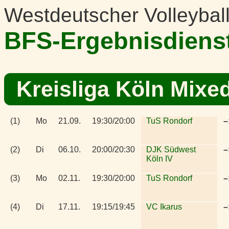
Westdeutscher Volleybal
BFS-Ergebnisdiens
Kreisliga Köln Mixe
(1)
Mo
21.09.
19:30/20:00
TuS Rondorf
–
(2)
Di
06.10.
20:00/20:30
DJK Südwest
–
Köln IV
(3)
Mo
02.11.
19:30/20:00
TuS Rondorf
–
(4)
Di
17.11.
19:15/19:45
VC Ikarus
–