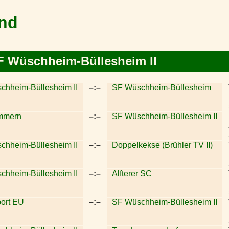
and
F Wüschheim-Büllesheim II
chheim-Büllesheim II
–:–
SF Wüschheim-Büllesheim
mmern
–:–
SF Wüschheim-Büllesheim II
chheim-Büllesheim II
–:–
Doppelkekse (Brühler TV II)
chheim-Büllesheim II
–:–
Alfterer SC
ort EU
–:–
SF Wüschheim-Büllesheim II