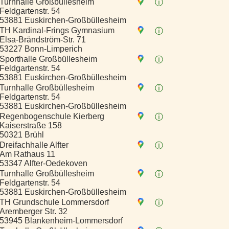
Turnhalle Großbüllesheim
ⓘ
Feldgartenstr. 54
53881 Euskirchen-Großbüllesheim
TH Kardinal-Frings Gymnasium
ⓘ
Elsa-Brändström-Str. 71
53227 Bonn-Limperich
Sporthalle Großbüllesheim
ⓘ
Feldgartenstr. 54
53881 Euskirchen-Großbüllesheim
Turnhalle Großbüllesheim
ⓘ
Feldgartenstr. 54
53881 Euskirchen-Großbüllesheim
Regenbogenschule Kierberg
ⓘ
Kaiserstraße 158
50321 Brühl
Dreifachhalle Alfter
ⓘ
Am Rathaus 11
53347 Alfter-Oedekoven
Turnhalle Großbüllesheim
ⓘ
Feldgartenstr. 54
53881 Euskirchen-Großbüllesheim
TH Grundschule Lommersdorf
ⓘ
Aremberger Str. 32
53945 Blankenheim-Lommersdorf