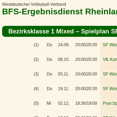
Westdeutscher Volleyball-Verband
BFS-Ergebnisdienst Rheinl
Bezirksklasse 1 Mixed
– Spielplan S
(1)
Do
24.09.
20:00/20:30
SF Wüs
(2)
Do
08.10.
20:00/20:30
VfL Ko
(3)
Do
05.11.
20:00/20:30
SF Wüs
(4)
Do
19.11.
20:00/20:30
SF Wüs
(5)
Mi
02.12.
18:30/19:00
Post Sp