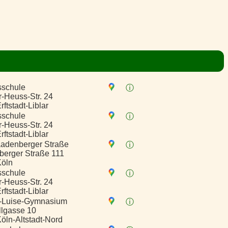
sschule
ⓘ
-Heuss-Str. 24
ftstadt-Liblar
sschule
ⓘ
-Heuss-Str. 24
ftstadt-Liblar
adenberger Straße
ⓘ
erger Straße 111
Köln
sschule
ⓘ
-Heuss-Str. 24
ftstadt-Liblar
n-Luise-Gymnasium
ⓘ
llgasse 10
öln-Altstadt-Nord