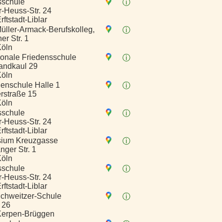
sschule
ⓘ
-Heuss-Str. 24
ftstadt-Liblar
Müller-Armack-Berufskolleg,
ⓘ
er Str. 1
Köln
tionale Friedensschule
ⓘ
andkaul 29
Köln
uenschule Halle 1
ⓘ
rstraße 15
Köln
sschule
ⓘ
-Heuss-Str. 24
ftstadt-Liblar
ium Kreuzgasse
ⓘ
nger Str. 1
Köln
sschule
ⓘ
-Heuss-Str. 24
ftstadt-Liblar
Schweitzer-Schule
ⓘ
 26
Kerpen-Brüggen