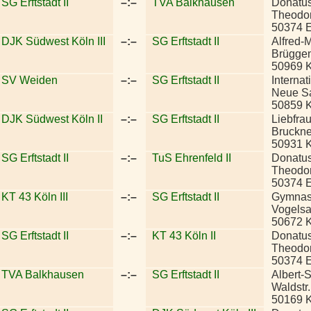
SG Erftstadt II
–:–
TVA Balkhausen
Donatu
Theodor
50374 Er
DJK Südwest Köln III
–:–
SG Erftstadt II
Alfred-
Brüggen
50969 
SV Weiden
–:–
SG Erftstadt II
Interna
Neue S
50859 
DJK Südwest Köln II
–:–
SG Erftstadt II
Liebfra
Bruckne
50931 
SG Erftstadt II
–:–
TuS Ehrenfeld II
Donatu
Theodor
50374 Er
KT 43 Köln III
–:–
SG Erftstadt II
Gymnas
Vogelsa
50672 
SG Erftstadt II
–:–
KT 43 Köln II
Donatu
Theodor
50374 Er
TVA Balkhausen
–:–
SG Erftstadt II
Albert-
Waldstr.
50169 