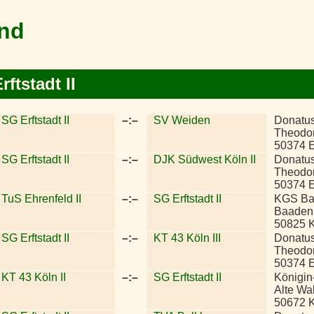
and
ftstadt II
SG Erftstadt II
–:–
SV Weiden
Donatu
Theodor
50374 Er
SG Erftstadt II
–:–
DJK Südwest Köln II
Donatu
Theodor
50374 Er
TuS Ehrenfeld II
–:–
SG Erftstadt II
KGS Ba
Baadenb
50825 
SG Erftstadt II
–:–
KT 43 Köln III
Donatu
Theodor
50374 Er
KT 43 Köln II
–:–
SG Erftstadt II
Königi
Alte Wa
50672 K