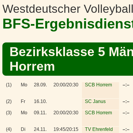
Westdeutscher Volleybal
BFS-Ergebnisdiens
Bezirksklasse 5 Mä
Horrem
(1)
Mo
28.09.
20:00/20:30
SCB Horrem
–:–
(2)
Fr
16.10.
SC Janus
–:–
(3)
Mo
09.11.
20:00/20:30
SCB Horrem
–:–
(4)
Di
24.11.
19:45/20:15
TV Ehrenfeld
–:–