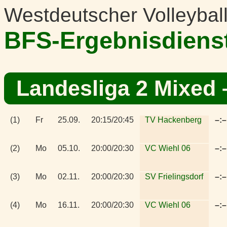
Westdeutscher Volleybal
BFS-Ergebnisdiens
Landesliga 2 Mixed
–
(1)
Fr
25.09.
20:15/20:45
TV Hackenberg
–:–
(2)
Mo
05.10.
20:00/20:30
VC Wiehl 06
–:–
(3)
Mo
02.11.
20:00/20:30
SV Frielingsdorf
–:–
(4)
Mo
16.11.
20:00/20:30
VC Wiehl 06
–:–