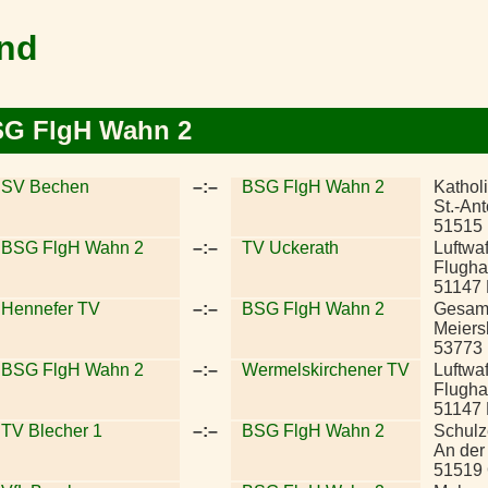
and
SG FlgH Wahn 2
SV Bechen
–:–
BSG FlgH Wahn 2
Kathol
St.-An
51515 
BSG FlgH Wahn 2
–:–
TV Uckerath
Luftwa
Flughaf
51147
Hennefer TV
–:–
BSG FlgH Wahn 2
Gesamt
Meiers
53773
BSG FlgH Wahn 2
–:–
Wermelskirchener TV
Luftwa
Flughaf
51147
TV Blecher 1
–:–
BSG FlgH Wahn 2
Schulz
An der
51519 