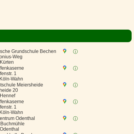
ische Grundschule Bechen
ⓘ
tonius-Weg
Kürten
ffenkaserne
ⓘ
enstr. 1
 Köln-Wahn
schule Meiersheide
ⓘ
heide 20
 Hennef
ffenkaserne
ⓘ
enstr. 1
 Köln-Wahn
entrum Odenthal
ⓘ
 Buchmühle
Odenthal