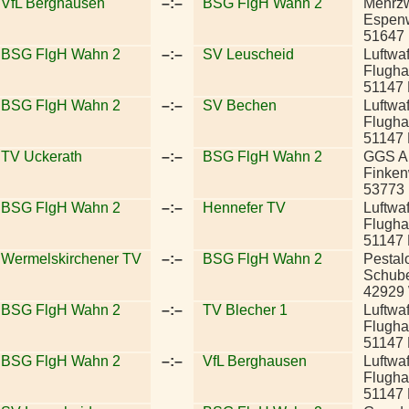
VfL Berghausen
–:–
BSG FlgH Wahn 2
Mehrzw
Espen
51647
BSG FlgH Wahn 2
–:–
SV Leuscheid
Luftwa
Flughaf
51147
BSG FlgH Wahn 2
–:–
SV Bechen
Luftwa
Flughaf
51147
TV Uckerath
–:–
BSG FlgH Wahn 2
GGS A
Finke
53773
BSG FlgH Wahn 2
–:–
Hennefer TV
Luftwa
Flughaf
51147
Wermelskirchener TV
–:–
BSG FlgH Wahn 2
Pestal
Schuber
42929 
BSG FlgH Wahn 2
–:–
TV Blecher 1
Luftwa
Flughaf
51147
BSG FlgH Wahn 2
–:–
VfL Berghausen
Luftwa
Flughaf
51147