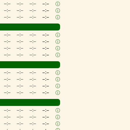
–:–
–:–
–:–
–:–
ⓘ
–:–
–:–
–:–
–:–
ⓘ
–:–
–:–
–:–
–:–
ⓘ
–:–
–:–
–:–
–:–
ⓘ
–:–
–:–
–:–
–:–
ⓘ
–:–
–:–
–:–
–:–
ⓘ
–:–
–:–
–:–
–:–
ⓘ
–:–
–:–
–:–
–:–
ⓘ
–:–
–:–
–:–
–:–
ⓘ
–:–
–:–
–:–
–:–
ⓘ
–:–
–:–
–:–
–:–
ⓘ
–:–
–:–
–:–
–:–
ⓘ
–:–
–:–
–:–
–:–
ⓘ
–:–
–:–
–:–
–:–
ⓘ