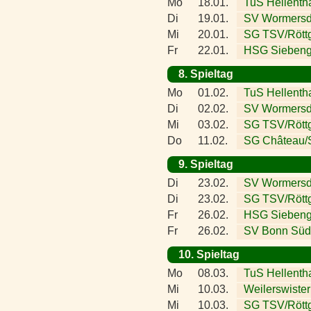
Mo
18.01.
TuS Hellenth
Di
19.01.
SV Wormersd
Mi
20.01.
SG TSV/Rött
Fr
22.01.
HSG Siebeng
8. Spieltag
Mo
01.02.
TuS Hellenth
Di
02.02.
SV Wormersd
Mi
03.02.
SG TSV/Rött
Do
11.02.
SG Château/S
9. Spieltag
Di
23.02.
SV Wormersd
Di
23.02.
SG TSV/Röttg
Fr
26.02.
HSG Siebeng
Fr
26.02.
SV Bonn Süd
10. Spieltag
Mo
08.03.
TuS Hellenth
Mi
10.03.
Weilerswister
Mi
10.03.
SG TSV/Rött