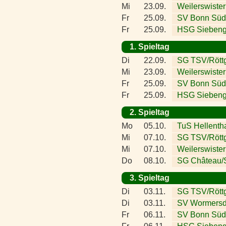
Mi
23.09.
Weilerswister
Fr
25.09.
SV Bonn Süd
Fr
25.09.
HSG Siebeng
1. Spieltag
Di
22.09.
SG TSV/Röttg
Mi
23.09.
Weilerswister
Fr
25.09.
SV Bonn Süd
Fr
25.09.
HSG Siebeng
2. Spieltag
Mo
05.10.
TuS Hellenth
Mi
07.10.
SG TSV/Rött
Mi
07.10.
Weilerswister
Do
08.10.
SG Château/S
3. Spieltag
Di
03.11.
SG TSV/Röttg
Di
03.11.
SV Wormersd
Fr
06.11.
SV Bonn Süd