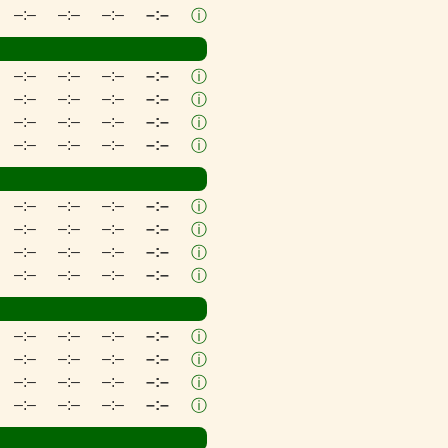
–:–
–:–
–:–
–:–
ⓘ
–:–
–:–
–:–
–:–
ⓘ
–:–
–:–
–:–
–:–
ⓘ
–:–
–:–
–:–
–:–
ⓘ
–:–
–:–
–:–
–:–
ⓘ
–:–
–:–
–:–
–:–
ⓘ
–:–
–:–
–:–
–:–
ⓘ
–:–
–:–
–:–
–:–
ⓘ
–:–
–:–
–:–
–:–
ⓘ
–:–
–:–
–:–
–:–
ⓘ
–:–
–:–
–:–
–:–
ⓘ
–:–
–:–
–:–
–:–
ⓘ
–:–
–:–
–:–
–:–
ⓘ