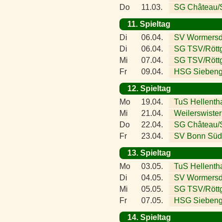
Do
11.03.
SG Château/S
11. Spieltag
Di
06.04.
SV Wormersd
Di
06.04.
SG TSV/Röttg
Mi
07.04.
SG TSV/Rött
Fr
09.04.
HSG Siebeng
12. Spieltag
Mo
19.04.
TuS Hellenth
Mi
21.04.
Weilerswister
Do
22.04.
SG Château/S
Fr
23.04.
SV Bonn Süd
13. Spieltag
Mo
03.05.
TuS Hellenth
Di
04.05.
SV Wormersd
Mi
05.05.
SG TSV/Rött
Fr
07.05.
HSG Siebeng
14. Spieltag