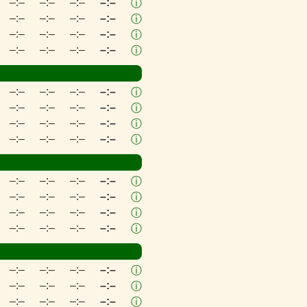
–:–
–:–
–:–
–:–
ⓘ
–:–
–:–
–:–
–:–
ⓘ
–:–
–:–
–:–
–:–
ⓘ
–:–
–:–
–:–
–:–
ⓘ
–:–
–:–
–:–
–:–
ⓘ
–:–
–:–
–:–
–:–
ⓘ
–:–
–:–
–:–
–:–
ⓘ
–:–
–:–
–:–
–:–
ⓘ
–:–
–:–
–:–
–:–
ⓘ
–:–
–:–
–:–
–:–
ⓘ
–:–
–:–
–:–
–:–
ⓘ
–:–
–:–
–:–
–:–
ⓘ
–:–
–:–
–:–
–:–
ⓘ
–:–
–:–
–:–
–:–
ⓘ
–:–
–:–
–:–
–:–
ⓘ