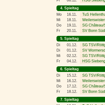
Fr
06.11.
HSG Siebeng
4. Spieltag
Mo
16.11.
TuS Hellenth
Mi
18.11.
Weilerswister
Do
19.11.
SG Château/S
Fr
20.11.
SV Bonn Süd
5. Spieltag
Di
01.12.
SG TSV/Röttg
Di
01.12.
SV Wormersd
Mi
02.12.
SG TSV/Rött
Fr
04.12.
HSG Siebeng
6. Spieltag
Di
15.12.
SG TSV/Röttg
Mi
16.12.
Weilerswister
Do
17.12.
SG Château/S
Fr
18.12.
SV Bonn Süd
7. Spieltag