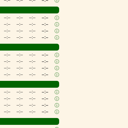
–:–
–:–
–:–
–:–
ⓘ
–:–
–:–
–:–
–:–
ⓘ
–:–
–:–
–:–
–:–
ⓘ
–:–
–:–
–:–
–:–
ⓘ
–:–
–:–
–:–
–:–
ⓘ
–:–
–:–
–:–
–:–
ⓘ
–:–
–:–
–:–
–:–
ⓘ
–:–
–:–
–:–
–:–
ⓘ
–:–
–:–
–:–
–:–
ⓘ
–:–
–:–
–:–
–:–
ⓘ
–:–
–:–
–:–
–:–
ⓘ
–:–
–:–
–:–
–:–
ⓘ
–:–
–:–
–:–
–:–
ⓘ