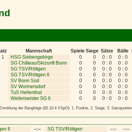
and
latz
Mannschaft
Spiele
Siege
Sätze
Bälle
1
HSG Siebengebirge
0
0
0
:
0
0
:
0
SG Château/Skizunft Bonn
0
0
0
:
0
0
:
0
SG TSV/Röttgen
0
0
0
:
0
0
:
0
SG TSV/Röttgen II
0
0
0
:
0
0
:
0
SV Bonn Süd
0
0
0
:
0
0
:
0
SV Wormersdorf
0
0
0
:
0
0
:
0
TuS Hellenthal
0
0
0
:
0
0
:
0
Weilerswister SG II
0
0
0
:
0
0
:
0
e Ermittlung der Rangfolge (§5.10.4 VSpO): 1. Punkte, 2. Siege, 3. Satzquotient
en II
–:–
SG TSV/Röttgen
–:–
–:–