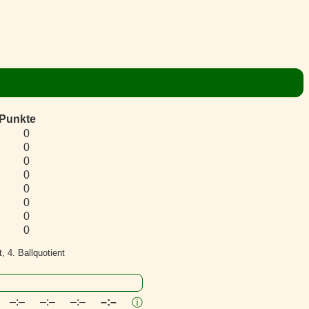
Punkte
0
0
0
0
0
0
0
0
, 4. Ballquotient
–:–
–:–
–:–
–:–
ⓘ