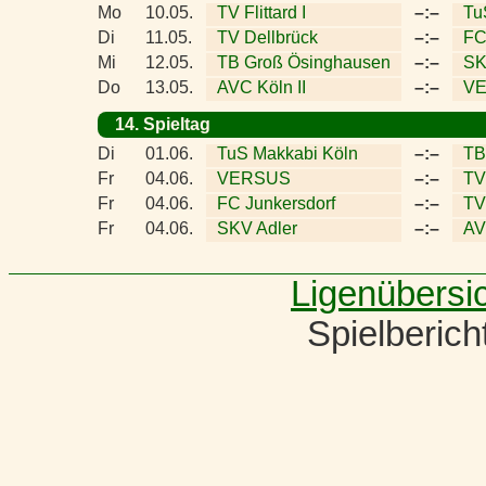
Mo
10.05.
TV Flittard I
–:–
Tu
Di
11.05.
TV Dellbrück
–:–
FC
Mi
12.05.
TB Groß Ösinghausen
–:–
SK
Do
13.05.
AVC Köln II
–:–
V
14. Spieltag
Di
01.06.
TuS Makkabi Köln
–:–
TB
Fr
04.06.
VERSUS
–:–
TV
Fr
04.06.
FC Junkersdorf
–:–
TV 
Fr
04.06.
SKV Adler
–:–
AV
Ligenübersi
Spielberic