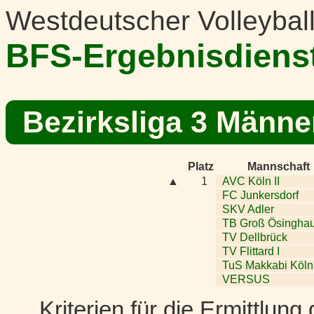
Westdeutscher Volleybal
BFS-Ergebnisdiens
Bezirksliga 3 Männe
Platz
Mannschaft
▲
1
AVC Köln II
FC Junkersdorf
SKV Adler
TB Groß Ösingha
TV Dellbrück
TV Flittard I
TuS Makkabi Köln
VERSUS
Kriterien für die Ermittlun