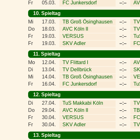
Fr
05.03.
FC Junkersdorf
–:–
AV
10. Spieltag
Mi
17.03.
TB Groß Ösinghausen
–:–
TV 
Do
18.03.
AVC Köln II
–:–
TV
Fr
19.03.
VERSUS
–:–
Tu
Fr
19.03.
SKV Adler
–:–
FC
11. Spieltag
Mo
12.04.
TV Flittard I
–:–
AV
Di
13.04.
TV Dellbrück
–:–
SK
Mi
14.04.
TB Groß Ösinghausen
–:–
V
Fr
16.04.
FC Junkersdorf
–:–
Tu
12. Spieltag
Di
27.04.
TuS Makkabi Köln
–:–
TV
Do
29.04.
AVC Köln II
–:–
TB
Fr
30.04.
VERSUS
–:–
FC
Fr
30.04.
SKV Adler
–:–
TV 
13. Spieltag