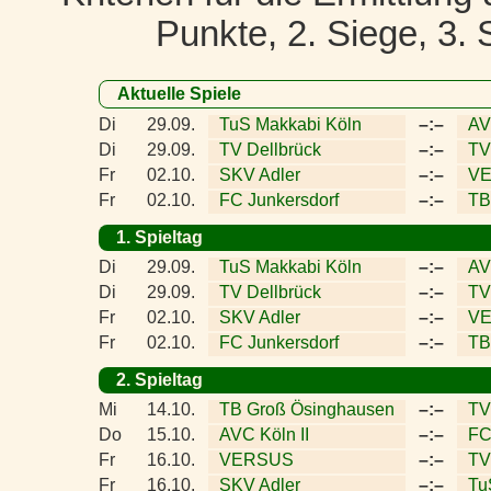
Punkte, 2. Siege, 3. 
Aktuelle Spiele
Di
29.09.
TuS Makkabi Köln
–:–
AV
Di
29.09.
TV Dellbrück
–:–
TV 
Fr
02.10.
SKV Adler
–:–
V
Fr
02.10.
FC Junkersdorf
–:–
TB
1. Spieltag
Di
29.09.
TuS Makkabi Köln
–:–
AV
Di
29.09.
TV Dellbrück
–:–
TV 
Fr
02.10.
SKV Adler
–:–
V
Fr
02.10.
FC Junkersdorf
–:–
TB
2. Spieltag
Mi
14.10.
TB Groß Ösinghausen
–:–
TV
Do
15.10.
AVC Köln II
–:–
FC
Fr
16.10.
VERSUS
–:–
TV 
Fr
16.10.
SKV Adler
–:–
Tu