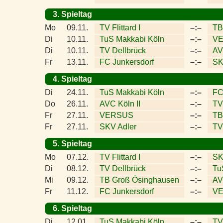
3. Spieltag
Mo
09.11.
TV Flittard I
–:–
TB
Di
10.11.
TuS Makkabi Köln
–:–
V
Di
10.11.
TV Dellbrück
–:–
AV
Fr
13.11.
FC Junkersdorf
–:–
SK
4. Spieltag
Di
24.11.
TuS Makkabi Köln
–:–
FC
Do
26.11.
AVC Köln II
–:–
TV 
Fr
27.11.
VERSUS
–:–
TB
Fr
27.11.
SKV Adler
–:–
TV
5. Spieltag
Mo
07.12.
TV Flittard I
–:–
SK
Di
08.12.
TV Dellbrück
–:–
Tu
Mi
09.12.
TB Groß Ösinghausen
–:–
AV
Fr
11.12.
FC Junkersdorf
–:–
V
6. Spieltag
Di
12.01.
TuS Makkabi Köln
–:–
TV 