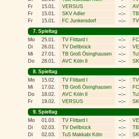
Fr
15.01.
VERSUS
–:–
AV
Fr
15.01.
SKV Adler
–:–
TB
Fr
15.01.
FC Junkersdorf
–:–
TV
7. Spieltag
Mo
25.01.
TV Flittard I
–:–
FC
Di
26.01.
TV Dellbrück
–:–
V
Mi
27.01.
TB Groß Ösinghausen
–:–
Tu
Do
28.01.
AVC Köln II
–:–
SK
8. Spieltag
Mo
15.02.
TV Flittard I
–:–
TV
Mi
17.02.
TB Groß Ösinghausen
–:–
FC
Do
18.02.
AVC Köln II
–:–
Tu
Fr
19.02.
VERSUS
–:–
SK
9. Spieltag
Mo
01.03.
TV Flittard I
–:–
V
Di
02.03.
TV Dellbrück
–:–
TB
Di
02.03.
TuS Makkabi Köln
–:–
SK