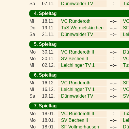
Sa
07.11.
Dünnwalder TV
–:–
Tu
4. Spieltag
Mi
18.11.
VC Ründeroth
–:–
VC
Do
19.11.
TuS Wermelskirchen
–:–
SF
Sa
21.11.
Dünnwalder TV
–:–
Le
5. Spieltag
Mo
30.11.
VC Ründeroth II
–:–
Dü
Mo
30.11.
SV Bechen II
–:–
VC
Mi
02.12.
Leichlinger TV 1
–:–
Tu
6. Spieltag
Mi
16.12.
VC Ründeroth
–:–
SF
Mi
16.12.
Leichlinger TV 1
–:–
VC
Sa
19.12.
Dünnwalder TV
–:–
SV
7. Spieltag
Mo
18.01.
VC Ründeroth II
–:–
Tu
Mo
18.01.
SV Bechen II
–:–
Le
Mo
18.01.
SF Vollmerhausen
–:–
Dü