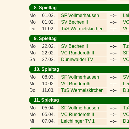
8. Spieltag
Mo
01.02.
SF Vollmerhausen
–:–
Le
Mo
01.02.
SV Bechen II
–:–
VC
Do
11.02.
TuS Wermelskirchen
–:–
VC
9. Spieltag
Mo
22.02.
SV Bechen II
–:–
Tu
Mo
22.02.
VC Ründeroth II
–:–
SF
Sa
27.02.
Dünnwalder TV
–:–
VC
10. Spieltag
Mo
08.03.
SF Vollmerhausen
–:–
SV
Mi
10.03.
VC Ründeroth
–:–
Le
Do
11.03.
TuS Wermelskirchen
–:–
Dü
11. Spieltag
Mo
05.04.
SF Vollmerhausen
–:–
Tu
Mo
05.04.
VC Ründeroth II
–:–
VC
Mi
07.04.
Leichlinger TV 1
–:–
Dü