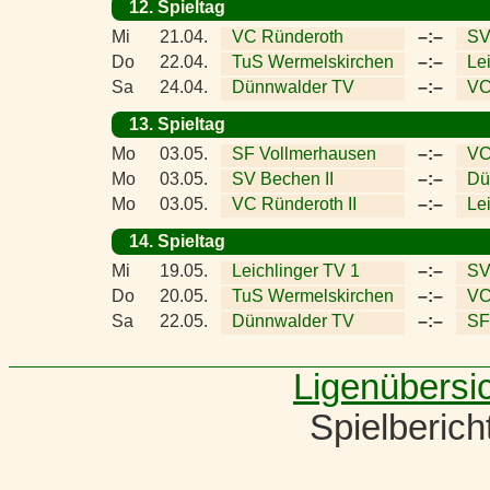
12. Spieltag
Mi
21.04.
VC Ründeroth
–:–
SV
Do
22.04.
TuS Wermelskirchen
–:–
Le
Sa
24.04.
Dünnwalder TV
–:–
VC
13. Spieltag
Mo
03.05.
SF Vollmerhausen
–:–
VC
Mo
03.05.
SV Bechen II
–:–
Dü
Mo
03.05.
VC Ründeroth II
–:–
Le
14. Spieltag
Mi
19.05.
Leichlinger TV 1
–:–
SV
Do
20.05.
TuS Wermelskirchen
–:–
VC
Sa
22.05.
Dünnwalder TV
–:–
SF
Ligenübersi
Spielberic