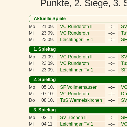
Punkte, 2. Siege, 3. 
Aktuelle Spiele
Mo
21.09.
VC Ründeroth II
–:–
SV
Mi
23.09.
VC Ründeroth
–:–
Tu
Mi
23.09.
Leichlinger TV 1
–:–
SF
1. Spieltag
Mo
21.09.
VC Ründeroth II
–:–
SV
Mi
23.09.
VC Ründeroth
–:–
Tu
Mi
23.09.
Leichlinger TV 1
–:–
SF
2. Spieltag
Mo
05.10.
SF Vollmerhausen
–:–
VC
Mi
07.10.
VC Ründeroth
–:–
Dü
Do
08.10.
TuS Wermelskirchen
–:–
SV
3. Spieltag
Mo
02.11.
SV Bechen II
–:–
SF
Mi
04.11.
Leichlinger TV 1
–:–
VC