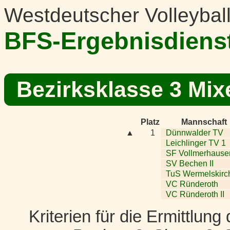
Westdeutscher Volleybal
BFS-Ergebnisdiens
Bezirksklasse 3 Mix
Platz
Mannschaft
▲
1
Dünnwalder TV
Leichlinger TV 1
SF Vollmerhause
SV Bechen II
TuS Wermelskirc
VC Ründeroth
VC Ründeroth II
Kriterien für die Ermittlun