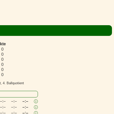
kte
0
0
0
0
0
0
, 4. Ballquotient
–:–
–:–
–:–
ⓘ
–:–
–:–
–:–
ⓘ
–:–
–:–
–:–
ⓘ