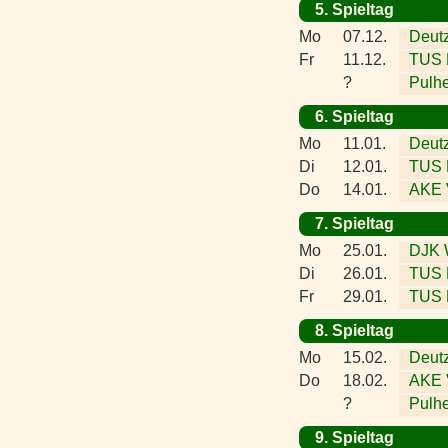
5. Spieltag
Mo
07.12.
Deutz
Fr
11.12.
TUS 
?
Pulh
6. Spieltag
Mo
11.01.
Deutz
Di
12.01.
TUS E
Do
14.01.
AKE V
7. Spieltag
Mo
25.01.
DJK W
Di
26.01.
TUS E
Fr
29.01.
TUS 
8. Spieltag
Mo
15.02.
Deutz
Do
18.02.
AKE V
?
Pulh
9. Spieltag