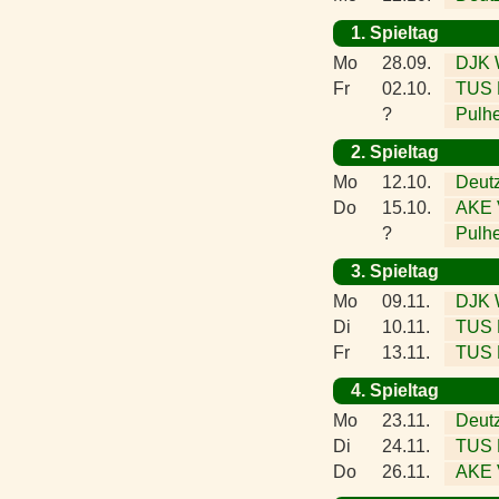
1. Spieltag
Mo
28.09.
DJK W
Fr
02.10.
TUS 
?
Pulh
2. Spieltag
Mo
12.10.
Deutz
Do
15.10.
AKE V
?
Pulh
3. Spieltag
Mo
09.11.
DJK W
Di
10.11.
TUS E
Fr
13.11.
TUS 
4. Spieltag
Mo
23.11.
Deutz
Di
24.11.
TUS E
Do
26.11.
AKE V