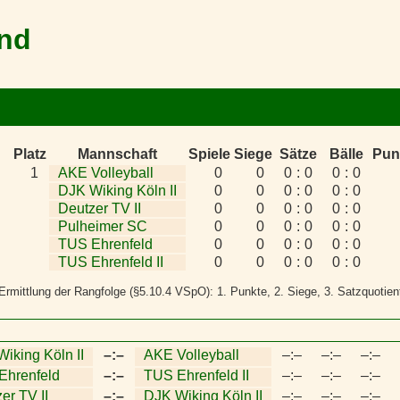
and
Platz
Mannschaft
Spiele
Siege
Sätze
Bälle
Pun
▲
1
AKE Volleyball
0
0
0
:
0
0
:
0
DJK Wiking Köln II
0
0
0
:
0
0
:
0
Deutzer TV II
0
0
0
:
0
0
:
0
Pulheimer SC
0
0
0
:
0
0
:
0
TUS Ehrenfeld
0
0
0
:
0
0
:
0
TUS Ehrenfeld II
0
0
0
:
0
0
:
0
e Ermittlung der Rangfolge (§5.10.4 VSpO): 1. Punkte, 2. Siege, 3. Satzquotient
iking Köln II
–:–
AKE Volleyball
–:–
–:–
–:–
Ehrenfeld
–:–
TUS Ehrenfeld II
–:–
–:–
–:–
er TV II
–:–
DJK Wiking Köln II
–:–
–:–
–:–