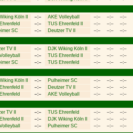
iking Köln II
–:–
AKE Volleyball
–:–
–:–
–:–
Ehrenfeld
–:–
TUS Ehrenfeld II
–:–
–:–
–:–
eimer SC
–:–
Deutzer TV II
–:–
–:–
–:–
er TV II
–:–
DJK Wiking Köln II
–:–
–:–
–:–
olleyball
–:–
TUS Ehrenfeld II
–:–
–:–
–:–
eimer SC
–:–
TUS Ehrenfeld
–:–
–:–
–:–
iking Köln II
–:–
Pulheimer SC
–:–
–:–
–:–
hrenfeld II
–:–
Deutzer TV II
–:–
–:–
–:–
Ehrenfeld
–:–
AKE Volleyball
–:–
–:–
–:–
er TV II
–:–
TUS Ehrenfeld
–:–
–:–
–:–
hrenfeld II
–:–
DJK Wiking Köln II
–:–
–:–
–:–
olleyball
–:–
Pulheimer SC
–:–
–:–
–:–