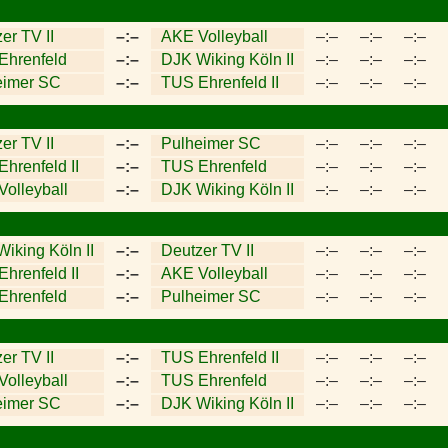
er TV II
–:–
AKE Volleyball
–:–
–:–
–:–
Ehrenfeld
–:–
DJK Wiking Köln II
–:–
–:–
–:–
eimer SC
–:–
TUS Ehrenfeld II
–:–
–:–
–:–
er TV II
–:–
Pulheimer SC
–:–
–:–
–:–
hrenfeld II
–:–
TUS Ehrenfeld
–:–
–:–
–:–
olleyball
–:–
DJK Wiking Köln II
–:–
–:–
–:–
iking Köln II
–:–
Deutzer TV II
–:–
–:–
–:–
hrenfeld II
–:–
AKE Volleyball
–:–
–:–
–:–
Ehrenfeld
–:–
Pulheimer SC
–:–
–:–
–:–
er TV II
–:–
TUS Ehrenfeld II
–:–
–:–
–:–
olleyball
–:–
TUS Ehrenfeld
–:–
–:–
–:–
eimer SC
–:–
DJK Wiking Köln II
–:–
–:–
–:–