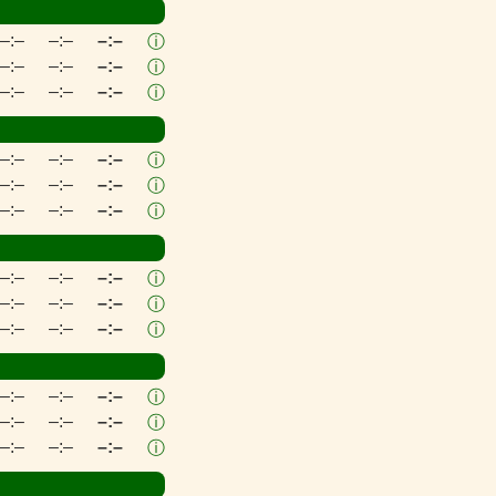
–:–
–:–
–:–
ⓘ
–:–
–:–
–:–
ⓘ
–:–
–:–
–:–
ⓘ
–:–
–:–
–:–
ⓘ
–:–
–:–
–:–
ⓘ
–:–
–:–
–:–
ⓘ
–:–
–:–
–:–
ⓘ
–:–
–:–
–:–
ⓘ
–:–
–:–
–:–
ⓘ
–:–
–:–
–:–
ⓘ
–:–
–:–
–:–
ⓘ
–:–
–:–
–:–
ⓘ